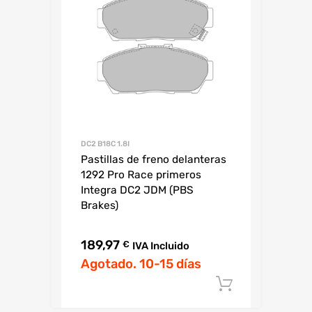
DC2 B18C 1.8I
Pastillas de freno delanteras
1292 Pro Race primeros
Integra DC2 JDM (PBS
Brakes)
189,97
€
IVA Incluido
Agotado. 10-15 días
Añadir al c