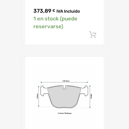
373,89
€
IVA Incluido
1 en stock (puede
reservarse)
Añadir al c