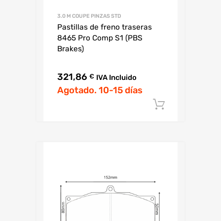
3.0 M COUPE PINZAS STD
Pastillas de freno traseras
8465 Pro Comp S1 (PBS
Brakes)
321,86
€
IVA Incluido
Agotado. 10-15 días
Añadir al c