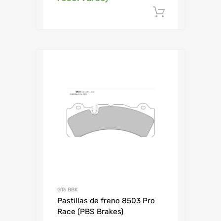
Añadir al c
GT6 BBK
Pastillas de freno 8503 Pro
Race (PBS Brakes)