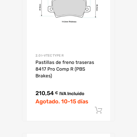
2.0 I-VTEC TYPE R
Pastillas de freno traseras
8417 Pro Comp R (PBS
Brakes)
210,54
€
IVA Incluido
Agotado. 10-15 días
Añadir al c