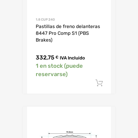
1.8 CUP 240
Pastillas de freno delanteras
8447 Pro Comp S1 (PBS
Brakes)
332,75
€
IVA Incluido
1 en stock (puede
reservarse)
Añadir al c