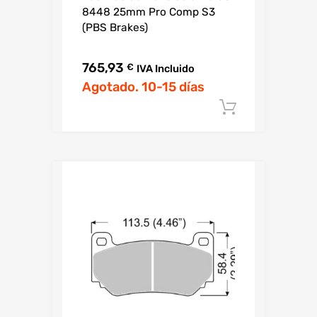
8448 25mm Pro Comp S3
(PBS Brakes)
765,93
€
IVA Incluido
Agotado. 10-15 días
Añadir al c