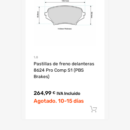
1.8
Pastillas de freno delanteras
8624 Pro Comp S1 (PBS
Brakes)
264,99
€
IVA Incluido
Agotado. 10-15 días
Añadir al c