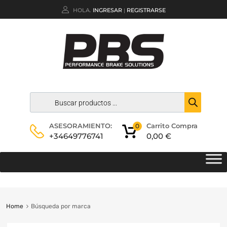
HOLA.
INGRESAR
REGISTRARSE
|
Carrito Compra
ASESORAMIENTO:
0
0,00
€
+34649776741
Home
Búsqueda por marca