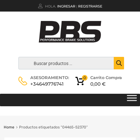
HOLA.
INGRESAR
REGISTRARSE
|
Carrito Compra
ASESORAMIENTO:
0
0,00
€
+34649776741
Home
Productos etiquetados “04465-52370”