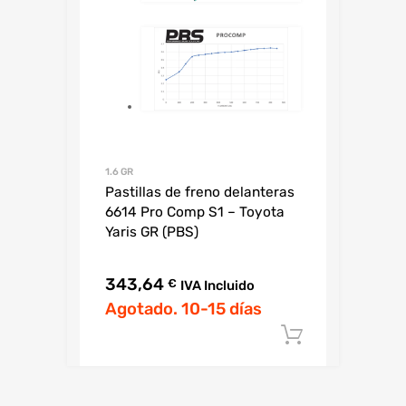
1.6 GR
Pastillas de freno delanteras
6614 Pro Comp S1 – Toyota
Yaris GR (PBS)
343,64
€
IVA Incluido
Agotado. 10-15 días
Añadir al c