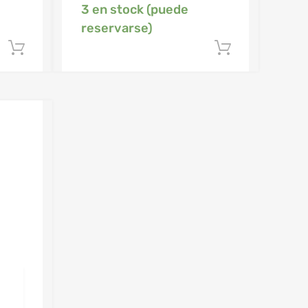
3 en stock (puede
reservarse)
Añadir al carrito
Añadir al 