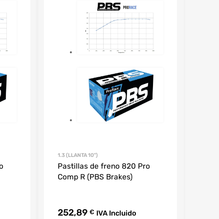
1.3 (LLANTA 10'')
o
Pastillas de freno 820 Pro
Comp R (PBS Brakes)
252,89
€
IVA Incluido