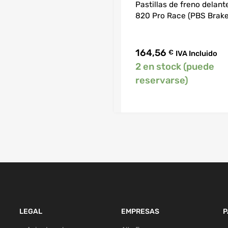
Pastillas de freno delant
820 Pro Race (PBS Brake
164,56
€
IVA Incluido
2 en stock (puede
reservarse)
LEGAL
EMPRESAS
P