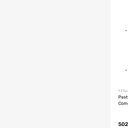
1.3 (LL
Past
Comp
502