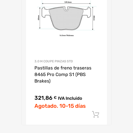
3.0 M COUPE PINZAS STD
Pastillas de freno traseras
8465 Pro Comp S1 (PBS
Brakes)
321,86
€
IVA Incluido
Agotado. 10-15 días
Añadir al c