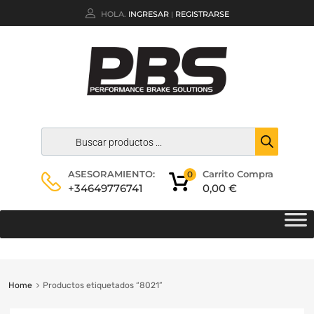
HOLA.
INGRESAR
REGISTRARSE
|
Carrito Compra
ASESORAMIENTO:
0
0,00
€
+34649776741
Home
Productos etiquetados “8021”