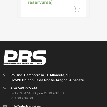
reservarse)
Añadir al c
Pol. Ind. Camporroso, C. Albacete, 10
02520 Chinchilla de Monte-Aragón, Albacete
+34 649 776 741
L-J 7:30 A 14:00 y de 15:30 a 17:00
V: 7:30 a 14:30
info@pbsfrenos.es