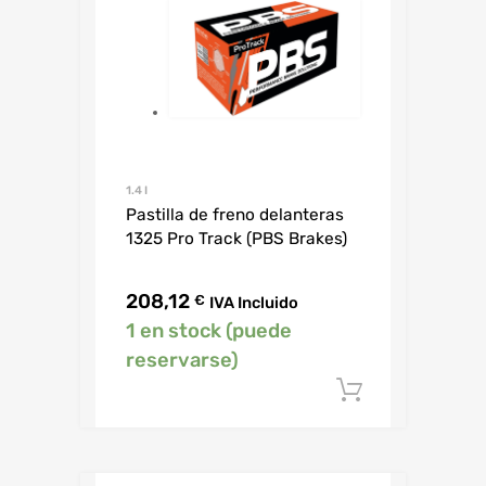
1.4 I
Pastilla de freno delanteras
1325 Pro Track (PBS Brakes)
208,12
€
IVA Incluido
1 en stock (puede
reservarse)
Añadir al c