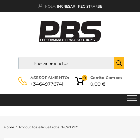
HOLA.
INGRESAR
REGISTRARSE
|
Carrito Compra
ASESORAMIENTO:
0
0,00
€
+34649776741
Home
Productos etiquetados “FCP1312”