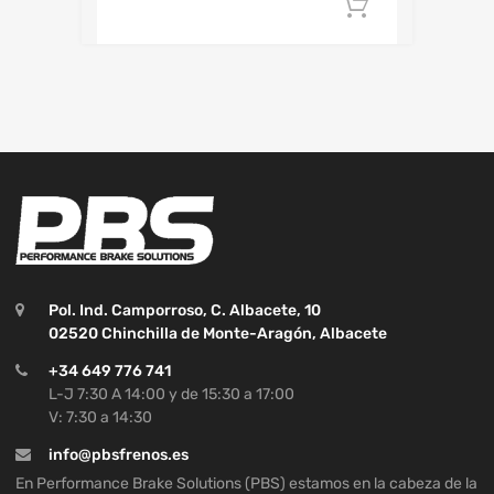
Añadir al c
Pol. Ind. Camporroso, C. Albacete, 10
02520 Chinchilla de Monte-Aragón, Albacete
+34 649 776 741
L-J 7:30 A 14:00 y de 15:30 a 17:00
V: 7:30 a 14:30
info@pbsfrenos.es
En Performance Brake Solutions (PBS) estamos en la cabeza de la