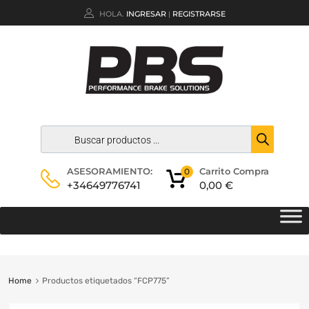
HOLA.
INGRESAR
REGISTRARSE
|
Carrito Compra
ASESORAMIENTO:
0
0,00
€
+34649776741
Home
Productos etiquetados “FCP775”