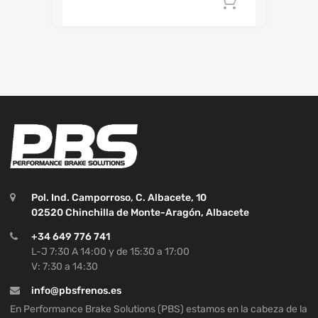
Añadir al c
Pol. Ind. Camporroso, C. Albacete, 10
02520 Chinchilla de Monte-Aragón, Albacete
+34 649 776 741
L-J 7:30 A 14:00 y de 15:30 a 17:00
V: 7:30 a 14:30
info@pbsfrenos.es
En Performance Brake Solutions (PBS) estamos en la cabeza de la