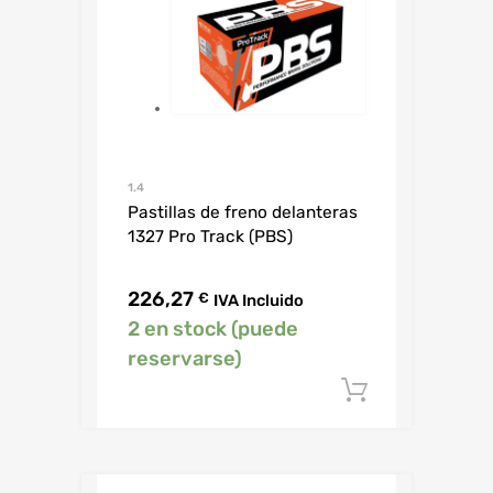
1.4
Pastillas de freno delanteras
1327 Pro Track (PBS)
226,27
€
IVA Incluido
2 en stock (puede
reservarse)
Añadir al c