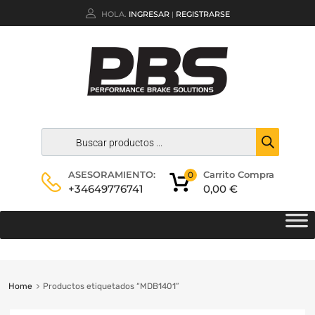
HOLA.
INGRESAR
REGISTRARSE
|
Carrito Compra
ASESORAMIENTO:
0
0,00
€
+34649776741
Home
Productos etiquetados “MDB1401”