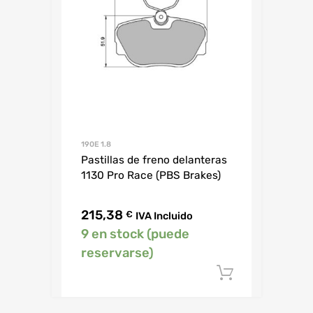
190E 1.8
Pastillas de freno delanteras
1130 Pro Race (PBS Brakes)
215,38
€
IVA Incluido
9 en stock (puede
reservarse)
Añadir al c