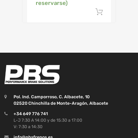
reservarse)
Añadir al c
Pol. Ind. Camporroso, C. Albacete, 10
02520 Chinchilla de Monte-Aragón, Albacete
+34 649 776 741
L-J 7:30 A 14:00 y de 15:30 a 17:00
V: 7:30 a 14:30
info@pbsfrenos.es