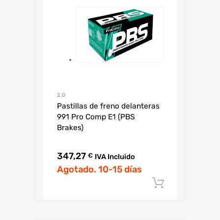
2.0
Pastillas de freno delanteras
991 Pro Comp E1 (PBS
Brakes)
347,27
€
IVA Incluido
Agotado. 10-15 días
Añadir al c