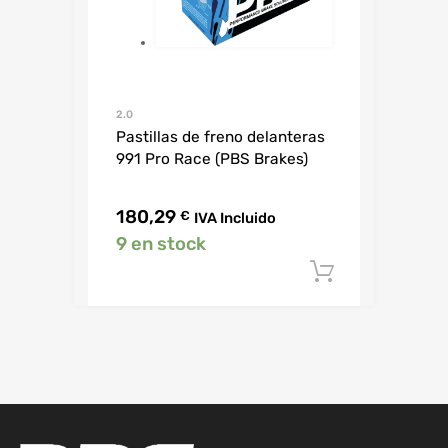
2.0
Pastillas de freno delanteras
991 Pro Race (PBS Brakes)
180,29
€
IVA Incluido
9 en stock
Añadir al c