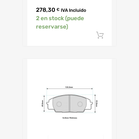
278,30
€
IVA Incluido
2 en stock (puede
reservarse)
Añadir al c