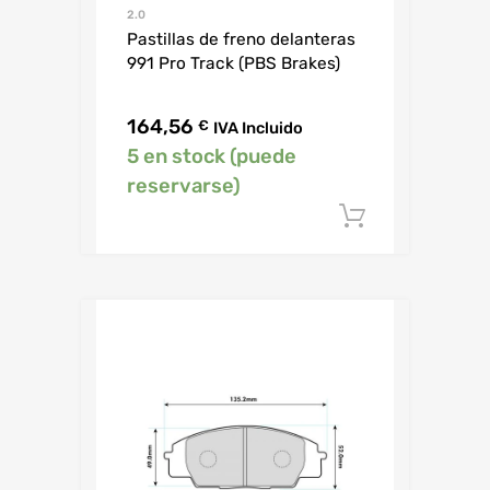
2.0
Pastillas de freno delanteras
991 Pro Track (PBS Brakes)
164,56
€
IVA Incluido
5 en stock (puede
reservarse)
Añadir al c