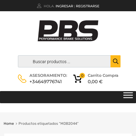
HOLA.
INGRESAR
REGISTRARSE
|
Carrito Compra
ASESORAMIENTO:
0
0,00
€
+34649776741
Home
Productos etiquetados “MDB2044”