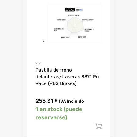
2.9
Pastilla de freno
delanteras/traseras 8371 Pro
Race (PBS Brakes)
255,31
€
IVA Incluido
1 en stock (puede
reservarse)
Añadir al c