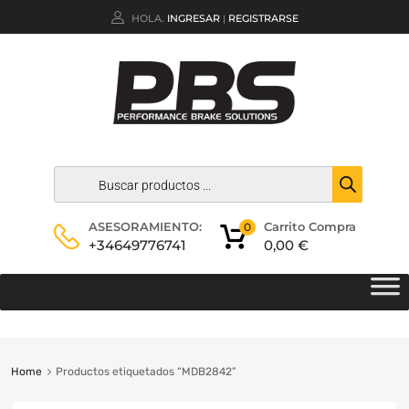
HOLA.
INGRESAR
REGISTRARSE
|
Carrito Compra
ASESORAMIENTO:
0
0,00
€
+34649776741
Home
Productos etiquetados “MDB2842”