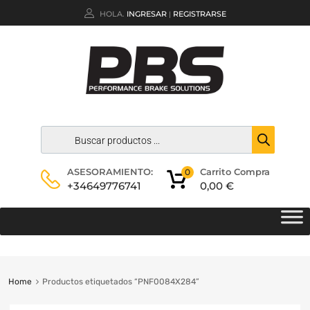
HOLA.
INGRESAR
REGISTRARSE
|
Carrito Compra
ASESORAMIENTO:
0
0,00
€
+34649776741
Home
Productos etiquetados “PNF0084X284”