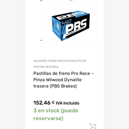
WILWOOD PARA PINZA DYNALITE DE
PISTON CENTRAL
Pastillas de freno Pro Race –
Pinza Wilwood Dynalite
trasera (PBS Brakes)
152,46
€
IVA Incluido
3 en stock (puede
reservarse)
Añadir al c