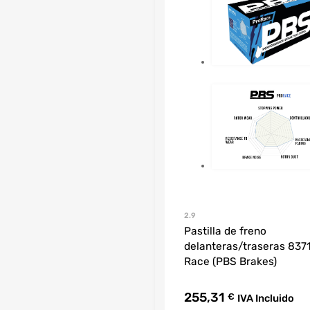
2.9
Pastilla de freno
delanteras/traseras 837
Race (PBS Brakes)
255,31
€
IVA Incluido