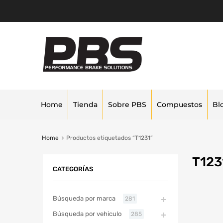
Home
Tienda
Sobre PBS
Compuestos
Bl
Home
Productos etiquetados “T1231”
T123
CATEGORÍAS
Búsqueda por marca
281
Búsqueda por vehiculo
285