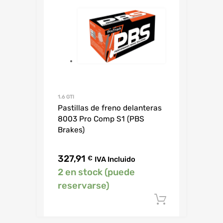
1.6 GTI
Pastillas de freno delanteras
8003 Pro Comp S1 (PBS
Brakes)
327,91
€
IVA Incluido
2 en stock (puede
reservarse)
Añadir al c