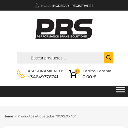
HOLA.
INGRESAR
REGISTRARSE
|
Carrito Compra
ASESORAMIENTO:
0
0,00
€
+34649776741
Home
Productos etiquetados “0592.XX.15”