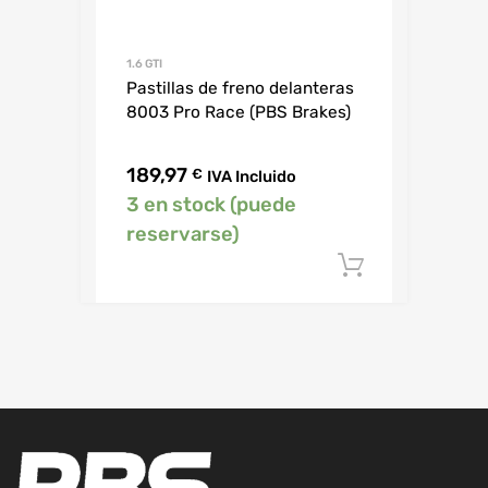
1.6 GTI
Pastillas de freno delanteras
8003 Pro Race (PBS Brakes)
189,97
€
IVA Incluido
3 en stock (puede
reservarse)
Añadir al c