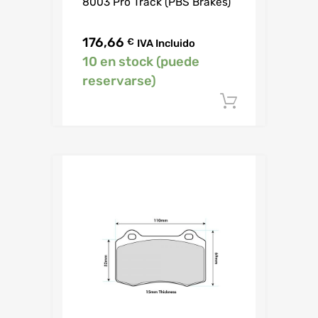
8003 Pro Track (PBS Brakes)
176,66
€
IVA Incluido
10 en stock (puede
reservarse)
Añadir al c