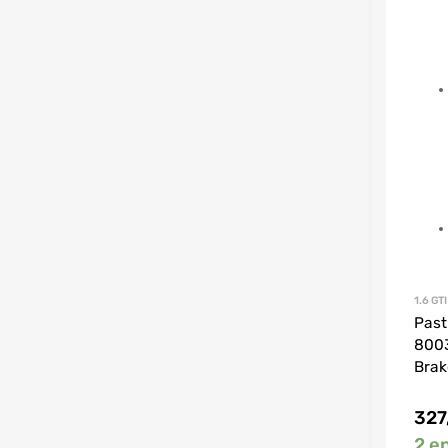
1.6 GTI
Past
8003
Brak
327
2 e