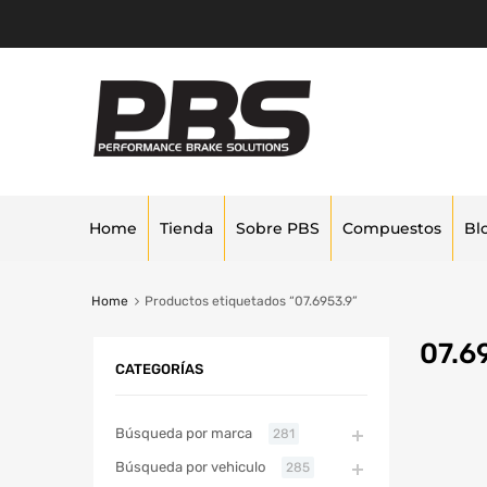
Home
Tienda
Sobre PBS
Compuestos
Bl
Home
Productos etiquetados “07.6953.9”
07.6
CATEGORÍAS
Búsqueda por marca
281
Búsqueda por vehiculo
285