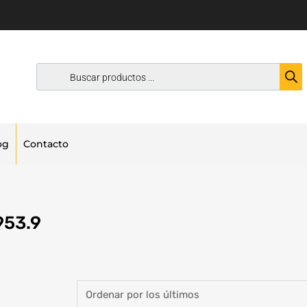
og
Contacto
953.9