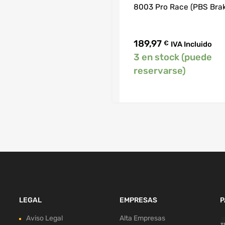
8003 Pro Race (PBS Bra
189,97
€
IVA Incluido
3 en stock (puede
reservarse)
LEGAL
EMPRESAS
P
Aviso Legal
Alta Empresas