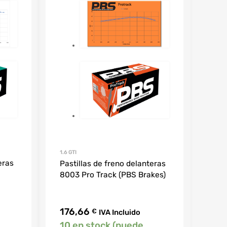
1.6 GTI
eras
Pastillas de freno delanteras
8003 Pro Track (PBS Brakes)
176,66
€
IVA Incluido
10 en stock (puede