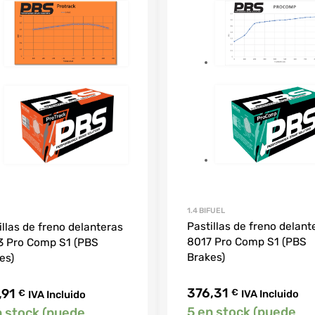
1.4 BIFUEL
Pastillas de freno delant
illas de freno delanteras
8017 Pro Comp S1 (PBS
 Pro Comp S1 (PBS
Brakes)
es)
376,31
,91
€
€
IVA Incluido
IVA Incluido
5 en stock (puede
n stock (puede